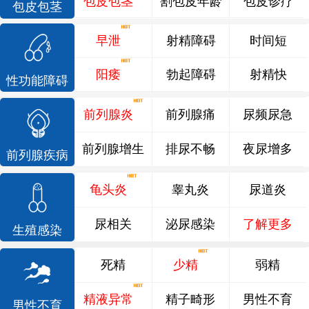
包皮包茎
割包皮年龄
包皮诊疗
包皮包茎
早泄
射精障碍
时间短
阳痿
勃起障碍
射精快
性功能障碍
前列腺炎
前列腺痛
尿频尿急
前列腺增生
排尿不畅
夜尿增多
前列腺疾病
龟头炎
睾丸炎
尿道炎
尿相关
泌尿感染
了解更多
生殖感染
死精
少精
弱精
精液异常
精子畸形
男性不育
男性不育