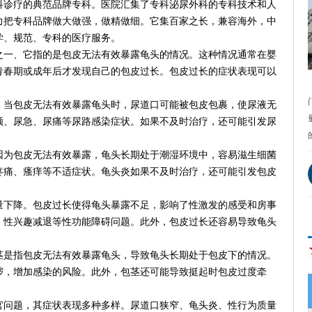
诊疗的典范品牌专科。医院汇集了专科泌尿外科的专科技术和人
力把专科品牌做大做强，做精做细。它集百家之长，兼容海外，中
学、规范、专科的医疗服务。
一、它指的是包皮无法有效暴露龟头的情况。这种情况通常在婴
青春期或成年后才发现自己的包皮过长。包皮过长的症状表现可以
当包皮无法有效暴露龟头时，尿道口可能被包皮包裹，使尿液无
频、尿急、尿痛等尿路感染症状。如果不及时治疗，还可能引发尿
为包皮无法有效暴露，龟头长期处于潮湿环境中，容易滋生细菌
疼痛、瘙痒等不适症状。龟头炎如果不及时治疗，还可能引发包皮
下降。包皮过长使得龟头暴露不足，影响了性激发的感受和房事
、性兴趣减退等性功能障碍问题。此外，包皮过长还容易导致龟头
是指包皮无法有效暴露龟头，导致龟头长期处于包皮下的情况。
秽，增加感染的风险。此外，包茎还可能导致挺起时包皮过度牵
问题，其症状表现多种多样。尿道口狭窄、龟头炎、性行为质量