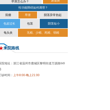
尿道炎
早泄怎么办？
性功能障碍如何调理？
阳痿
早泄
阴茎异常勃起
包皮过长
包茎
阴茎短小
龟头炎
无精、少精、死精、弱精
来院路线
医院地址：浙江省温州市鹿城区黎明街道万源路849
号
门诊时间：
上午8:00-晚上21:00