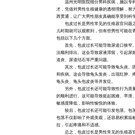
温州光明医院细分男科疾病，施以专科
才，凭借对男性生殖健康的透彻理解，努
西贯通，让广大男性朋友真确能享受到科
包皮过长是男性常见的生殖器官问题之
儿时期就可以观察到，但有些男性可能在
包括以下几个方面。
首先，包皮过长可能导致尿道口狭窄。
法顺利排出。这会导致尿液滞留，引起尿
道炎、尿道结石等严重问题。
其次，包皮过长还可能导致龟头炎。因
和疾病。这会导致龟头发炎，出现红肿、
龟头炎、龟头包皮炎等并发症。
另外，包皮过长还可能导致性行为质量
的顺利进行。这可能导致挺起困难、早泄
敏感度降低，影响性愉悦的体验。
较后，包皮过长还可能引发包茎。包茎
包茎不仅影响了外观美观，还容易积累垢
拉，引起疼痛和不适感。
总之，包皮过长是男性常见的生殖器官