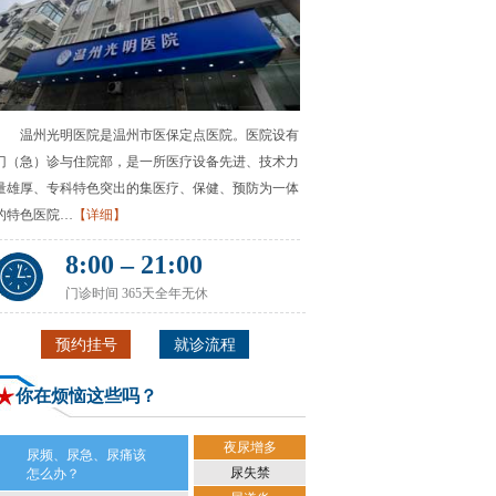
温州光明医院是温州市医保定点医院。医院设有
门（急）诊与住院部，是一所医疗设备先进、技术力
量雄厚、专科特色突出的集医疗、保健、预防为一体
的特色医院…
【详细】
8:00 – 21:00
门诊时间 365天全年无休
预约挂号
就诊流程
你在烦恼这些吗？
夜尿增多
尿频、尿急、尿痛该
尿失禁
怎么办？