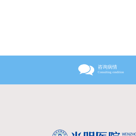
咨询病情
Consulting condition