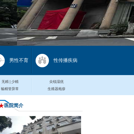
男性不育
性传播疾病
无精
|
少精
尖锐湿疣
输精管异常
生殖器疱疹
医院简介