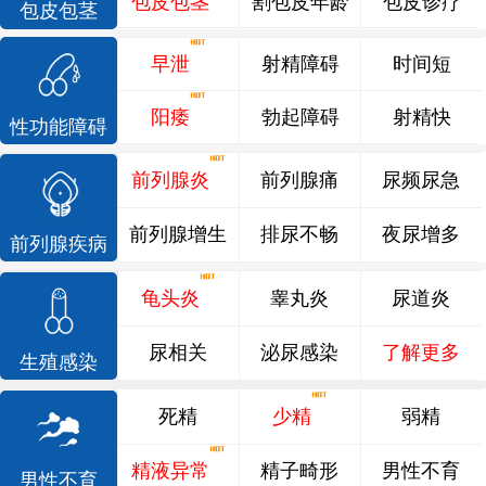
包皮包茎
割包皮年龄
包皮诊疗
包皮包茎
早泄
射精障碍
时间短
阳痿
勃起障碍
射精快
性功能障碍
前列腺炎
前列腺痛
尿频尿急
前列腺增生
排尿不畅
夜尿增多
前列腺疾病
龟头炎
睾丸炎
尿道炎
尿相关
泌尿感染
了解更多
生殖感染
死精
少精
弱精
精液异常
精子畸形
男性不育
男性不育